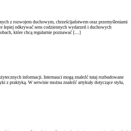
ązanych z rozwojem duchowym, chrześcijaństwem oraz przemyśleniami
jące lepiej odkrywać sens codziennych wydarzeń i duchowych
sobach, które chcą regularnie poznawać […]
 użytecznych informacji. Internauci mogą znaleźć tutaj rozbudowane
tyki z praktyką. W serwisie można znaleźć artykuły dotyczące stylu,