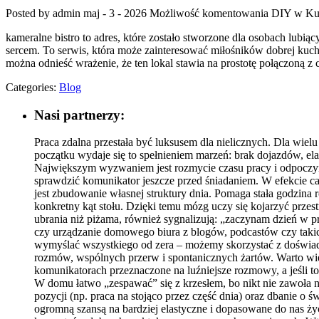
Posted by admin
maj - 3 - 2026
Możliwość komentowania
DIY w Ku
kameralne bistro to adres, które zostało stworzone dla osobach lubią
sercem. To serwis, która może zainteresować miłośników dobrej kuc
można odnieść wrażenie, że ten lokal stawia na prostotę połączoną 
Categories:
Blog
Nasi partnerzy:
Praca zdalna przestała być luksusem dla nielicznych. Dla wielu
początku wydaje się to spełnieniem marzeń: brak dojazdów, el
Największym wyzwaniem jest rozmycie czasu pracy i odpoczynk
sprawdzić komunikator jeszcze przed śniadaniem. W efekcie ca
jest zbudowanie własnej struktury dnia. Pomaga stała godzina 
konkretny kąt stołu. Dzięki temu mózg uczy się kojarzyć przes
ubrania niż piżama, również sygnalizują: „zaczynam dzień w 
czy urządzanie domowego biura z blogów, podcastów czy taki
wymyślać wszystkiego od zera – możemy skorzystać z doświadc
rozmów, wspólnych przerw i spontanicznych żartów. Warto więc
komunikatorach przeznaczone na luźniejsze rozmowy, a jeśli to
W domu łatwo „zespawać” się z krzesłem, bo nikt nie zawoła na
pozycji (np. praca na stojąco przez część dnia) oraz dbanie o 
ogromną szansą na bardziej elastyczne i dopasowane do nas życie