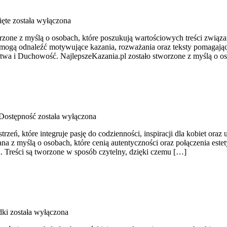
ęte
została wyłączona
orzone z myślą o osobach, które poszukują wartościowych treści zwi
icy mogą odnaleźć motywujące kazania, rozważania oraz teksty pomaga
itwa i Duchowość. NajlepszeKazania.pl zostało stworzone z myślą o o
 Dostępność
została wyłączona
eń, które integruje pasję do codzienności, inspiracji dla kobiet oraz
ana z myślą o osobach, które cenią autentyczności oraz połączenia este
ch. Treści są tworzone w sposób czytelny, dzięki czemu […]
dki
została wyłączona