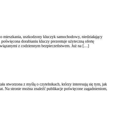
do mieszkania, uszkodzony kluczyk samochodowy, niedziałający
 poświęcona dorabianiu kluczy prezentuje użyteczną ofertę
związanymi z codziennym bezpieczeństwem. Już na […]
ła stworzona z myślą o czytelnikach, którzy interesują się tym, jak
emat. Na stronie można znaleźć publikacje poświęcone zagadnieniom,