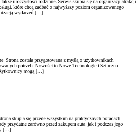
kże uroczystości rodzinne. Serwis skupia się na organizacji atrakcji
obsługi, które chcą zadbać o najwyższy poziom organizowanego
anizacją wydarzeń […]
ne. Strona została przygotowana z myślą o użytkownikach
nsowanych potrzeb. Nowości to Nowe Technologie i Sztuczna
u użytkownicy mogą […]
trona skupia się przede wszystkim na praktycznych poradach
ady przydatne zarówno przed zakupem auta, jak i podczas jego
ły […]