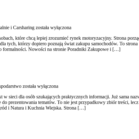
lnie i Carsharing
została wyłączona
obach, które chcą lepiej zrozumieć rynek motoryzacyjny. Strona porz
a tych, którzy dopiero poznają świat zakupu samochodów. To strona 
o formalności. Nowości na stronie Poradniki Zakupowe i […]
spodarstwo
została wyłączona
t w sieci dla osób szukających praktycznych informacji. Już sama naz
do prezentowania tematów. To nie jest przypadkowy zbiór treści, lecz
ród i Natura i Kuchnia Wiejska. Strona […]