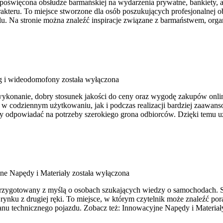
oświęcona obsłudze barmańskiej na wydarzenia prywatne, bankiety, a ta
akteru. To miejsce stworzone dla osób poszukujących profesjonalnej 
holu. Na stronie można znaleźć inspiracje związane z barmaństwem, org
g i wideodomofony
została wyłączona
e wykonanie, dobry stosunek jakości do ceny oraz wygodę zakupów onli
 w codziennym użytkowaniu, jak i podczas realizacji bardziej zaawa
, aby odpowiadać na potrzeby szerokiego grona odbiorców. Dzięki tem
ne Napędy i Materiały
została wyłączona
przygotowany z myślą o osobach szukających wiedzy o samochodach. S
nku z drugiej ręki. To miejsce, w którym czytelnik może znaleźć por
anu technicznego pojazdu. Zobacz też: Innowacyjne Napędy i Materia