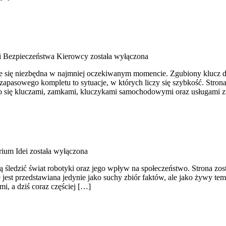
i Bezpieczeństwa Kierowcy
została wyłączona
zuje się niezbędna w najmniej oczekiwanym momencie. Zgubiony klucz 
apasowego kompletu to sytuacje, w których liczy się szybkość. Strona
go się kluczami, zamkami, kluczykami samochodowymi oraz usługami 
rium Idei
została wyłączona
 śledzić świat robotyki oraz jego wpływ na społeczeństwo. Strona zosta
 jest przedstawiana jedynie jako suchy zbiór faktów, ale jako żywy t
mi, a dziś coraz częściej […]