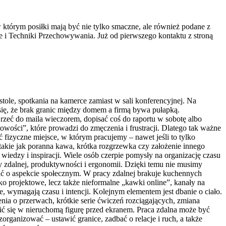
w którym posiłki mają być nie tylko smaczne, ale również podane z
 i Techniki Przechowywania. Już od pierwszego kontaktu z stroną
stole, spotkania na kamerce zamiast w sali konferencyjnej. Na
się, że brak granic między domem a firmą bywa pułapką.
zeć do maila wieczorem, dopisać coś do raportu w sobotę albo
wości”, które prowadzi do zmęczenia i frustracji. Dlatego tak ważne
 fizyczne miejsce, w którym pracujemy – nawet jeśli to tylko
 takie jak poranna kawa, krótka rozgrzewka czy założenie innego
edzy i inspiracji. Wiele osób czerpie pomysły na organizację czasu
 zdalnej, produktywności i ergonomii. Dzięki temu nie musimy
ać o aspekcie społecznym. W pracy zdalnej brakuje kuchennych
o projektowe, lecz także nieformalne „kawki online”, kanały na
, wymagają czasu i intencji. Kolejnym elementem jest dbanie o ciało.
nia o przerwach, krótkie serie ćwiczeń rozciągających, zmiana
ienić się w nieruchomą figurę przed ekranem. Praca zdalna może być
zorganizować – ustawić granice, zadbać o relacje i ruch, a także