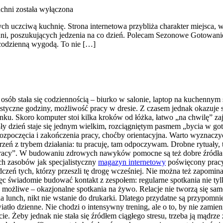
chni
została wyłączona
cych uczciwą kuchnię. Strona internetowa przybliża charakter miejsca, 
hni, poszukujących jedzenia na co dzień. Polecam Sezonowe Gotowanie
z codzienną wygodą. To nie […]
 osób stała się codziennością – biurko w salonie, laptop na kuchennym 
astyczne godziny, możliwość pracy w dresie. Z czasem jednak okazuje 
u. Skoro komputer stoi kilka kroków od łóżka, łatwo „na chwilę” zajr
ły dzień staje się jednym wielkim, rozciągniętym pasmem „bycia w goto
rozpoczęcia i zakończenia pracy, choćby orientacyjna. Warto wyznaczyć
trzeń z trybem działania: tu pracuję, tam odpoczywam. Drobne rytuały,
pracy”. W budowaniu zdrowych nawyków pomocne są też dobre źródła wi
ch zasobów jak specjalistyczny
magazyn internetowy
poświęcony pracy
zeń tych, którzy przeszli tę drogę wcześniej. Nie można też zapomin
 świadomie budować kontakt z zespołem: regularne spotkania nie tylk
 możliwe – okazjonalne spotkania na żywo. Relacje nie tworzą się same
 lunch, nikt nie wstanie do drukarki. Dlatego przydatne są przypomnie
światło dzienne. Nie chodzi o intensywny trening, ale o to, by nie zam
. Żeby jednak nie stała się źródłem ciągłego stresu, trzeba ją mądrze 