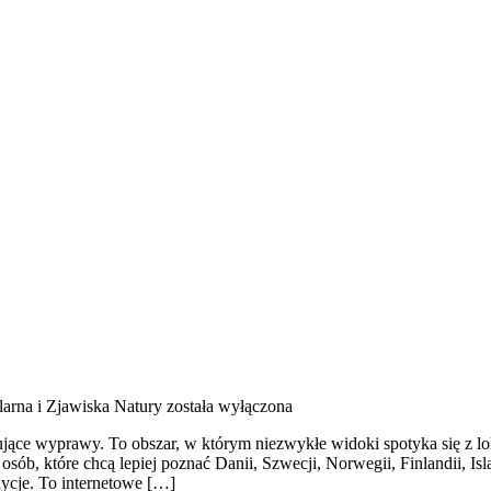
larna i Zjawiska Natury
została wyłączona
anujące wyprawy. To obszar, w którym niezwykłe widoki spotyka się z l
 osób, które chcą lepiej poznać Danii, Szwecji, Norwegii, Finlandii, I
dycje. To internetowe […]