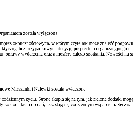
rganizatora
została wyłączona
i imprez okolicznościowych, w którym czytelnik może znaleźć podpowi
ktyczny, bez przypadkowych decyzji, pośpiechu i organizacyjnego chao
tu, oprawy wydarzenia oraz atmosfery całego spotkania. Nowości na st
owe Mieszanki i Nalewki
została wyłączona
 w codziennym życiu. Strona skupia się na tym, jak zielone dodatki m
tylko dodatkiem do dań, lecz stają się codziennym wsparciem. Serwi