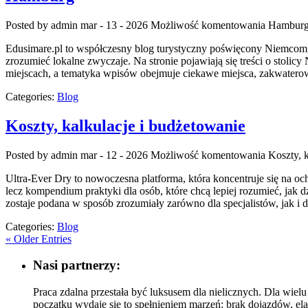
Posted by admin
mar - 13 - 2026
Możliwość komentowania
Hambur
Edusimare.pl to współczesny blog turystyczny poświęcony Niemcom, k
zrozumieć lokalne zwyczaje. Na stronie pojawiają się treści o stoli
miejscach, a tematyka wpisów obejmuje ciekawe miejsca, zakwaterowan
Categories:
Blog
Koszty, kalkulacje i budżetowanie
Posted by admin
mar - 12 - 2026
Możliwość komentowania
Koszty, 
Ultra-Ever Dry to nowoczesna platforma, która koncentruje się na oc
lecz kompendium praktyki dla osób, które chcą lepiej rozumieć, jak d
zostaje podana w sposób zrozumiały zarówno dla specjalistów, jak i 
Categories:
Blog
« Older Entries
Nasi partnerzy:
Praca zdalna przestała być luksusem dla nielicznych. Dla wielu
początku wydaje się to spełnieniem marzeń: brak dojazdów, el