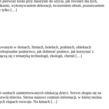
 pierwsze kroki przy maszynie do szycia, jak również dla tych,
m tkanin, wykonywaniem dekoracji, tworzeniem ubrań, poznawaniem
e tylko […]
ywanym w domach, firmach, hotelach, pralniach, obiektach
esjonalne pralnictwo, jak dobierać pralnice, jak korzystać z
czą się z tematyką technologii, ekologii, chemii […]
ch osobach zainteresowanych edukacją dzieci. Serwis skupia się na
ozwój dziecka. Strona stanowi centrum informacji, w której można
nych etapach rozwoju. Na łamach […]