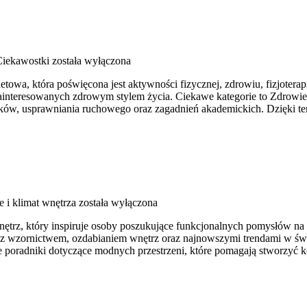
 Ciekawostki
została wyłączona
owa, która poświęcona jest aktywności fizycznej, zdrowiu, fizjoterap
interesowanych zdrowym stylem życia. Ciekawe kategorie to Zdrowie i
ów, usprawniania ruchowego oraz zagadnień akademickich. Dzięki tem
e i klimat wnętrza
została wyłączona
ętrz, który inspiruje osoby poszukujące funkcjonalnych pomysłów na ur
i z wzornictwem, ozdabianiem wnętrz oraz najnowszymi trendami w świ
ne poradniki dotyczące modnych przestrzeni, które pomagają stworzyć