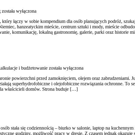
g
została wyłączona
tóry łączy w sobie kompendium dla osób planujących podróż, szukając
cy Niemiec, hanzeatyckim mieście, centrum sztuki i mody, mieście odbu
ie, komunikację, lokalną gastronomię, galerie, parki oraz historie m
kalkulacje i budżetowanie
została wyłączona
hronie powierzchni przed zamoknięciem, olejem oraz zabrudzeniami. Już
ziałają superhydrofobiczne i olejofobiczne rozwiązania ochronne. To se
dla właścicieli domów. Strona buduje […]
 osób stała się codziennością – biurko w salonie, laptop na kuchennym 
astyczne godziny, możliwość pracy w dresie. Z czasem jednak okazuje 