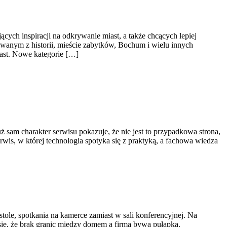
ych inspiracji na odkrywanie miast, a także chcących lepiej
dowanym z historii, mieście zabytków, Bochum i wielu innych
iast. Nowe kategorie […]
 sam charakter serwisu pokazuje, że nie jest to przypadkowa strona,
rwis, w której technologia spotyka się z praktyką, a fachowa wiedza
stole, spotkania na kamerce zamiast w sali konferencyjnej. Na
się, że brak granic między domem a firmą bywa pułapką.