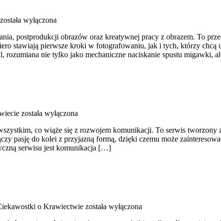
została wyłączona
nia, postprodukcji obrazów oraz kreatywnej pracy z obrazem. To przes
 stawiają pierwsze kroki w fotografowaniu, jak i tych, którzy chcą ud
, rozumiana nie tylko jako mechaniczne naciskanie spustu migawki, a
wiecie
została wyłączona
wszystkim, co wiąże się z rozwojem komunikacji. To serwis tworzony z 
łączy pasję do kolei z przyjazną formą, dzięki czemu może zaintereso
yczną serwisu jest komunikacja […]
 Ciekawostki o Krawiectwie
została wyłączona